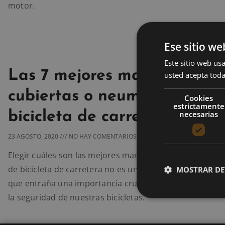
motor.
Ese sitio we
Este sitio web usa
Las 7 mejores marcas de
usted acepta toda
cubiertas o neumáticos de
Cookies
estrictamente
necesarias
bicicleta de carretera
23 AGOSTO, 2020
NO HAY COMENTARIOS
Elegir cuáles son las mejores marcas de cubiertas o ne
de bicicleta de carretera no es una decisión sencilla, de
MOSTRAR DE
que entraña una importancia crucial para resguardar la
la seguridad de nuestras bicicletas.