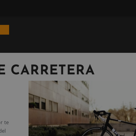
DE CARRETERA
r te
del