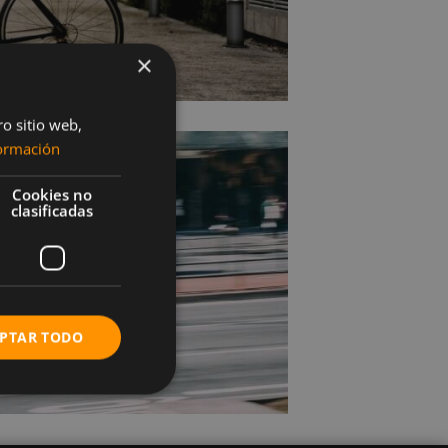
×
ro sitio web,
ormación
Cookies no
clasificadas
PTAR TODO