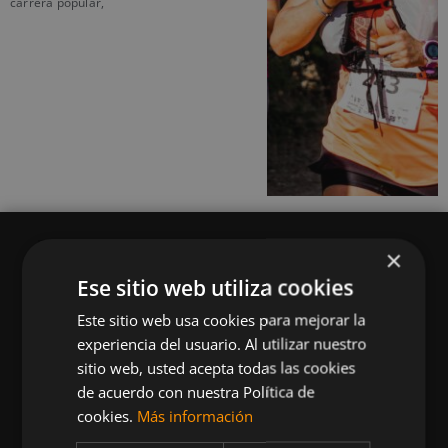
carrera popular,
×
Ese sitio web utiliza cookies
Este sitio web usa cookies para mejorar la
Queremos mantenerte al día en temas de
experiencia del usuario. Al utilizar nuestro
deportes, fitness, nutrición, salud, recetas
sitio web, usted acepta todas las cookies
saludables y tecnología aplicada al deporte y la
de acuerdo con nuestra Política de
vida sana.
cookies.
Más información