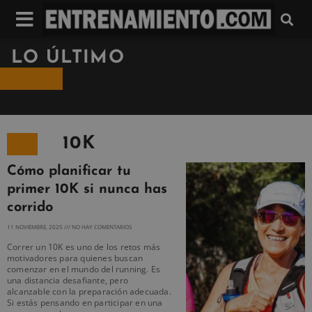
LO ÚLTIMO
10K
Cómo planificar tu
primer 10K si nunca has
corrido
11 NOVIEMBRE, 2025
NO HAY COMENTARIOS
Correr un 10K es uno de los retos más
motivadores para quienes buscan
comenzar en el mundo del running. Es
una distancia desafiante, pero
alcanzable con la preparación adecuada.
Si estás pensando en participar en una