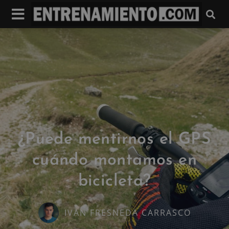
¿Puede mentirnos el GPS
cuándo montamos en
bicicleta?
IVAN FRESNEDA CARRASCO