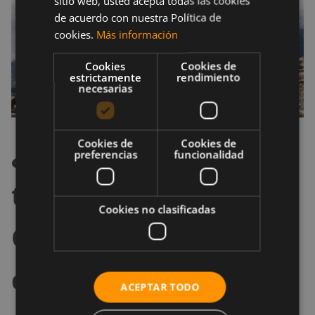
sitio web, usted acepta todas las cookies
de acuerdo con nuestra Política de
cookies.
Más información
Cookies
Cookies de
estrictamente
rendimiento
necesarias
¿Qué influencia
Cookies de
Cookies de
preferencias
funcionalidad
tienen los errores del
Cookies no clasificadas
GPS para entrenar
ciclismo?
ACEPTAR TODO