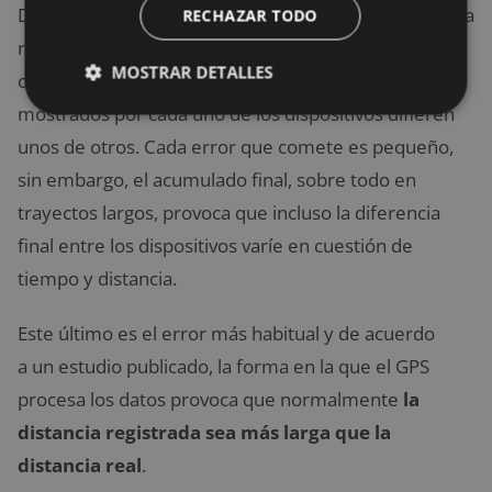
Debido a todos estos errores, cada vez que haces una
RECHAZAR TODO
ruta utilizando tu GPS, si los comparas con tus
MOSTRAR DETALLES
compañeros, podéis observar que los datos
mostrados por cada uno de los dispositivos difieren
unos de otros. Cada error que comete es pequeño,
sin embargo, el acumulado final, sobre todo en
trayectos largos, provoca que incluso la diferencia
final entre los dispositivos varíe en cuestión de
tiempo y distancia.
Este último es el error más habitual y de acuerdo
a un estudio publicado, la forma en la que el GPS
procesa los datos provoca que normalmente
la
distancia registrada sea más larga que la
distancia real
.