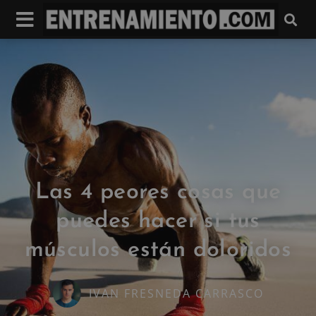
Las 4 peores cosas que
puedes hacer si tus
músculos están doloridos
IVAN FRESNEDA CARRASCO