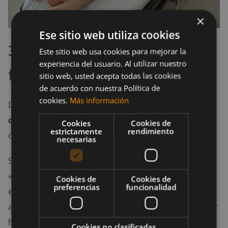
×
Ese sitio web utiliza cookies
3. Falta de estabilidad y
Este sitio web usa cookies para mejorar la
experiencia del usuario. Al utilizar nuestro
fuerza en el core
sitio web, usted acepta todas las cookies
de acuerdo con nuestra Política de
cookies.
Más información
De acuerdo con determinadas investigaciones, la
debilidad del transverso abdominal
(TvA) no es la
Cookies
Cookies de
estrictamente
rendimiento
causa del dolor de espalda, sino un síntoma de éste.
necesarias
Según el Dr. McGill, experto en biomecánica dorsal,
«las diferencias entre los que tienen problemas de
Cookies de
Cookies de
preferencias
funcionalidad
espalda recurrentes, crónicos y controles
asintomáticos o personas que no tienen ningún dolor
han demostrado no permiten establecer una
Cookies no clasificadas