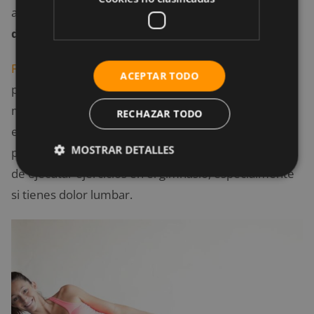
asociación entre la
falta de fuerza en el core y el
dolor de espalda
.
Fortalecer el core
puede o no ayudar a aliviar o
ACEPTAR TODO
prevenir el dolor lumbar, pero lo importante es
mejorar la eficiencia de cómo te mueves de cara a
RECHAZAR TODO
evitar el uso excesivo de la espalda. En otras
MOSTRAR DETALLES
palabras, la técnica es lo más importantes a la hora
de ejecutar ejercicios en el gimnasio, especialmente
si tienes dolor lumbar.