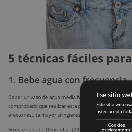
5 técnicas fáciles par
1. Bebe agua con frecuencia
Ese sitio we
Beber un vaso de agua media hora antes de las comid
Este sitio web usa
comprobado que realizar esta práctica reduce el hambr
usted acepta toda
efecto resulta mayor si ingieres menos bebidas cargad
Cookies
En este sentido, Denis et al. (2010) demostraron que
estrictamente