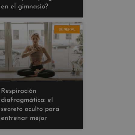
en el gimnasio?
GENERAL
Respiración
diafragmática: el
secreto oculto para
entrenar mejor