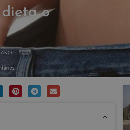
 dieta o
RASCO
tarios