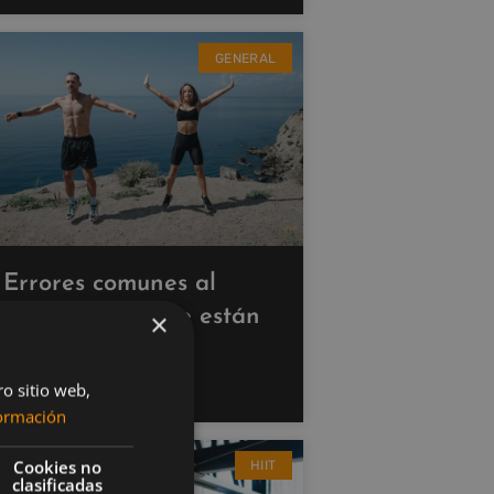
GENERAL
Errores comunes al
hacer cardio que están
×
saboteando tus
resultados
ro sitio web,
ormación
Cookies no
HIIT
clasificadas