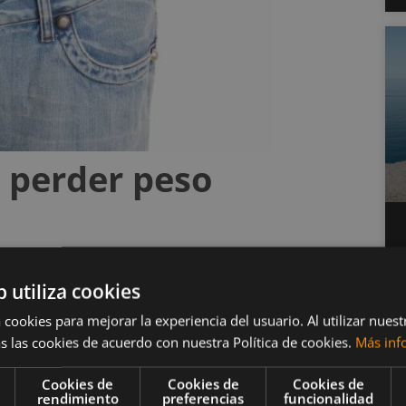
a perder peso
b utiliza cookies
as es una excelente forma de perder peso. Está
 cookies para mejorar la experiencia del usuario. Al utilizar nuest
e y disminuye la ingesta de calorías. Asimismo,el
s las cookies de acuerdo con nuestra Política de cookies.
Más inf
as de calorías, como gaseosas y jugos.
Cookies de
Cookies de
Cookies de
 un grupo de personas que bebieron agua antes de
rendimiento
preferencias
funcionalidad