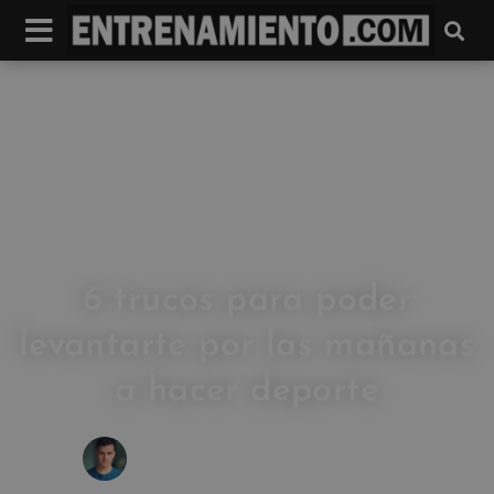
6 trucos para poder
levantarte por las mañanas
a hacer deporte
IVAN FRESNEDA CARRASCO