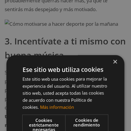
probablemente querrás hacer más, ya que te
sentirás más despejado y más motivado.
3. Incentívate a ti mismo con
buena música
×
Ese sitio web utiliza cookies
Si encuentras un nueva canción que te motive y no
Este sitio web usa cookies para mejorar la
para de escuchar es tu oportunidad para bajar y
experiencia del usuario. Al utilizar nuestro
pasarla a tu reproductor, esto será un gran incentivo
sitio web, usted acepta todas las cookies
para correr o realizar tu entrenamiento, aprovecha
de acuerdo con nuestra Política de
cookies.
Más información
que es la canción que te impulsa, esto te ayudará
tener más motivación para hacer deporte por la
Cookies
Cookies de
mañana
.
estrictamente
rendimiento
necesarias