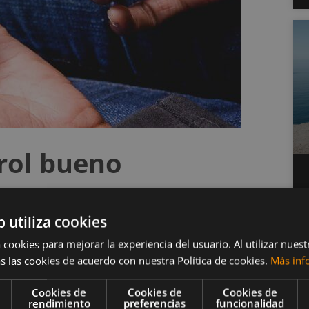
rol bueno
sterol es la clave!
b utiliza cookies
 cookies para mejorar la experiencia del usuario. Al utilizar nuest
es son tus valores de colesterol
y si están o no
s las cookies de acuerdo con nuestra Política de cookies.
Más inf
 tu centro médico más cercano y pide un perfíl
Cookies de
Cookies de
Cookies de
colesterol total, el colesterol bueno o por sus siglas
rendimiento
preferencias
funcionalidad