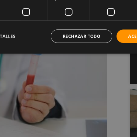
l malo o LDL (Low-Density Lipoprotein). Los
valores
en pasar de 200 mg/dl y los de HDL deben
TALLES
RECHAZAR TODO
ACE