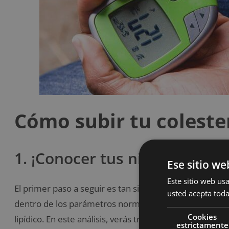
Cómo subir tu coleste
1. ¡Conocer tus niveles de cole
Ese sitio we
Este sitio web usa
El primer paso a seguir es tan simple como
saber cuál
usted acepta toda
dentro de los parámetros normales. Para ello, acude a
Cookies
lipídico. En este análisis, verás tres datos cruciales: el 
estrictamente