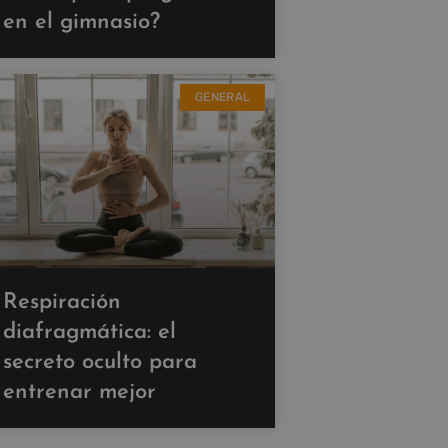
en el gimnasio?
GENERAL
Respiración
diafragmática: el
secreto oculto para
entrenar mejor