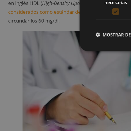
necesarias
en inglés HDL (
High-Density Lipoprotein)
y el colestero
considerados como estándar de colesterol total
no deb
circundar los 60 mg/dl.
MOSTRAR DE