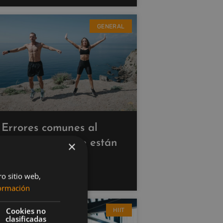
GENERAL
Errores comunes al
hacer cardio que están
×
saboteando tus
resultados
ro sitio web,
ormación
Cookies no
HIIT
clasificadas