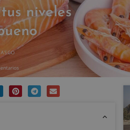
tus niveles
 bueno
RASCO
entarios