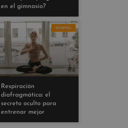
en el gimnasio?
GENERAL
Respiración
diafragmática: el
secreto oculto para
entrenar mejor