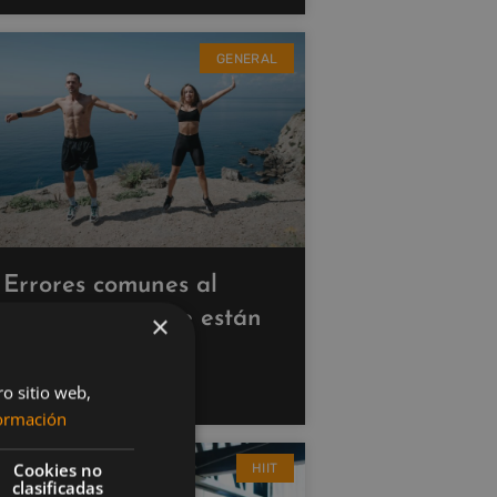
GENERAL
Errores comunes al
hacer cardio que están
×
saboteando tus
resultados
ro sitio web,
ormación
Cookies no
HIIT
clasificadas