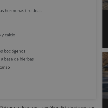
las hormonas tiroideas
 y calcio
os bociógenos
 a base de hierbas
scanso
TSH) es producida en la hipófisis. Esta tirotropina es