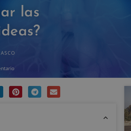
ar las
ideas?
RASCO
ntario