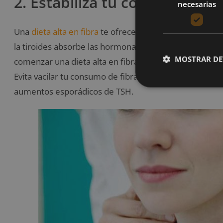
2. Estabiliza tu consumo de f
necesarias
Una
dieta alta en fibra
te ofrece muchos beneficios, si
la tiroides absorbe las hormonas y en última instancia 
MOSTRAR DE
comenzar una dieta alta en fibra, dale tiempo a tu
glá
Evita vacilar tu consumo de fibra ya que puede contribu
aumentos esporádicos de TSH.