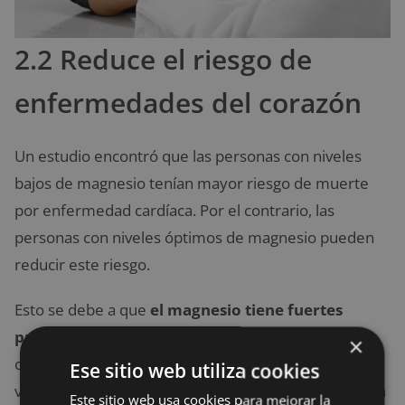
2.2 Reduce el riesgo de
enfermedades del corazón
Un estudio encontró que las personas con niveles
bajos de magnesio tenían mayor riesgo de muerte
por enfermedad cardíaca. Por el contrario, las
personas con niveles óptimos de magnesio pueden
reducir este riesgo.
Esto se debe a que
el magnesio tiene fuertes
propiedades antiinflamatorias
, lo que prevé la
×
coagulación de la sangre y puede ayudar a que los
Ese sitio web utiliza cookies
vasos sanguíneos se relajen para disminuir la presión
Este sitio web usa cookies para mejorar la