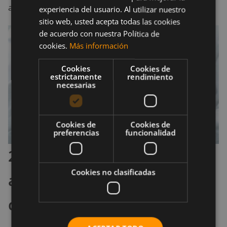
arterial.
experiencia del usuario. Al utilizar nuestro
sitio web, usted acepta todas las cookies
de acuerdo con nuestra Política de
cookies.
Más información
Cookies
Cookies de
estrictamente
rendimiento
necesarias
Cookies de
Cookies de
preferencias
funcionalidad
2.3 Mejora el control del
Cookies no clasificadas
azúcar en la sangre en la
diabetes tipo 2