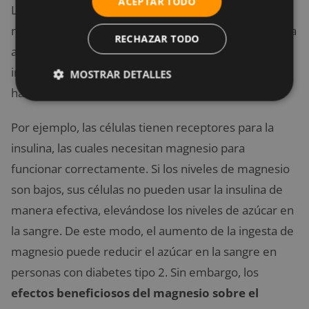
ACEPTAR TODO
Las personas con diabetes tipo 2 a menudo tienen
niveles bajos de magnesio, lo cual puede empeorar la
RECHAZAR TODO
afección ya que el magnesio ayuda a regular la
insulina, trasladando el azúcar fuera de la sangre
MOSTRAR DETALLES
hacia las células para su almacenamiento.
Por ejemplo, las células tienen receptores para la
insulina, las cuales necesitan magnesio para
funcionar correctamente. Si los niveles de magnesio
son bajos, sus células no pueden usar la insulina de
manera efectiva, elevándose los niveles de azúcar en
la sangre. De este modo, el aumento de la ingesta de
magnesio puede reducir el azúcar en la sangre en
personas con diabetes tipo 2. Sin embargo, los
efectos beneficiosos del magnesio sobre el