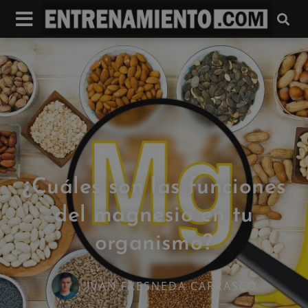
¿Cuáles son las funciones
del magnesio en tu
organismo?
IVAN FRESNEDA CARRASCO