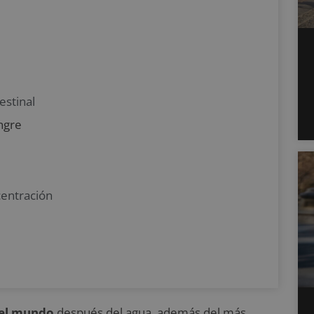
estinal
ngre
centración
del mundo
después del agua, además del más