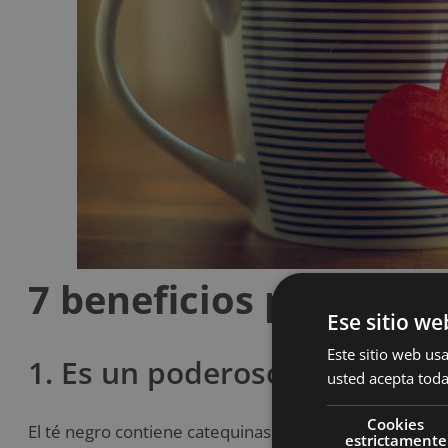
7 beneficios probados
Ese sitio we
Este sitio web usa
1. Es un poderoso antioxidan
usted acepta toda
Cookies
El té negro contiene catequinas, teflavinas, tearubigin
estrictamente