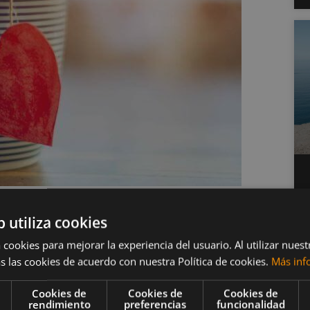
 del té negro
b utiliza cookies
 cookies para mejorar la experiencia del usuario. Al utilizar nuest
te
s las cookies de acuerdo con nuestra Política de cookies.
Más inf
Cookies de
Cookies de
Cookies de
as y polifenoles antioxidantes que, al consumirlos
rendimiento
preferencias
funcionalidad