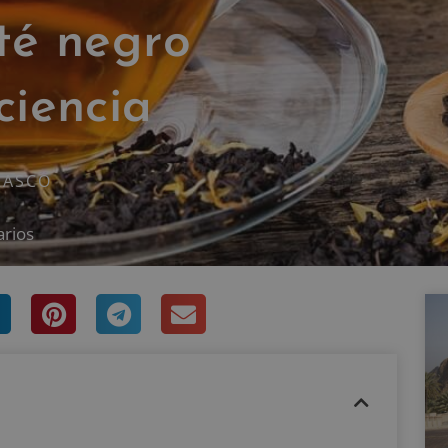
 té negro
ciencia
RASCO
arios