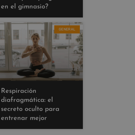
en el gimnasio?
GENERAL
Respiración
diafragmática: el
secreto oculto para
entrenar mejor