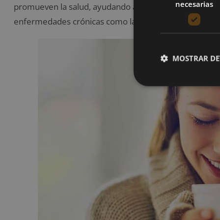
necesarias
promueven la salud, ayudando a
disminuir los daños
enfermedades crónicas como la diabetes, la obesidad 
MOSTRAR DE