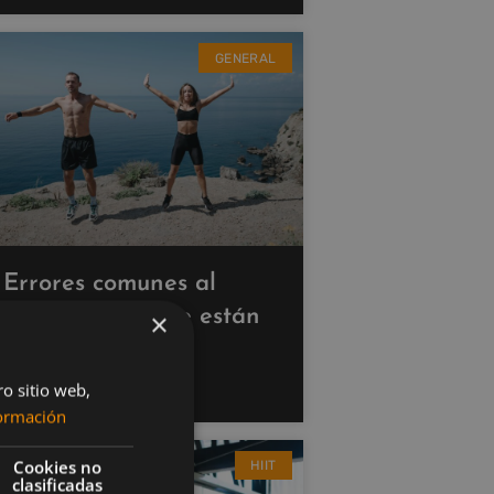
GENERAL
Errores comunes al
hacer cardio que están
×
saboteando tus
resultados
ro sitio web,
ormación
Cookies no
HIIT
clasificadas