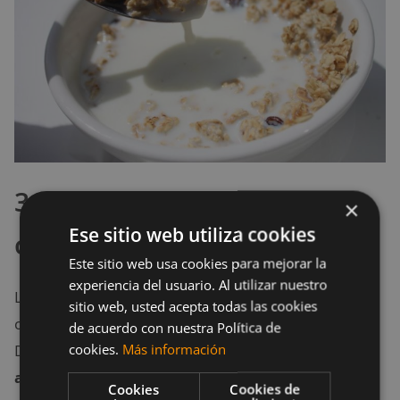
3. Proteína de arroz
×
Ese sitio web utiliza cookies
con arándanos
Este sitio web usa cookies para mejorar la
experiencia del usuario. Al utilizar nuestro
La
proteína de suero
no es la única proteína en polvo
sitio web, usted acepta todas las cookies
con la propiedad de recuperar tus músculos.
de acuerdo con nuestra Política de
cookies.
Más información
Diferentes estudios han hallado que la
proteína
aislada del arroz puede ser tan buena como la
Cookies
Cookies de