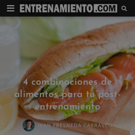
4 combinaciones de
alimentos para tu post-
entrenamiento
IVAN FRESNEDA CARRASCO