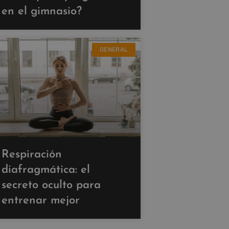
en el gimnasio?
GENERAL
Respiración
diafragmática: el
secreto oculto para
entrenar mejor