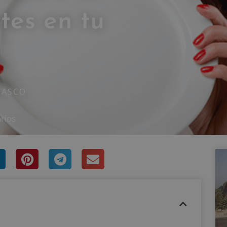
ntes en tu
RASCO
rios