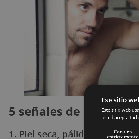
Ese sitio we
5 señales de un défici
Este sitio web usa
usted acepta toda
1. Piel seca, pálida o mancha
Cookies
estrictamente