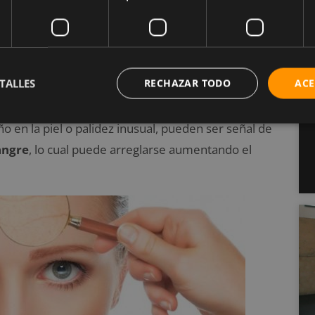
imas fríos se refiere, es necesario prestar
de una deficiencia en los niveles de Omega-3 en el
dieta puede ser la solución a este problema de
TALLES
RECHAZAR TODO
ACE
en la piel o palidez inusual, pueden ser señal de
sangre
, lo cual puede arreglarse aumentando el