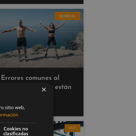
GENERAL
Errores comunes al
hacer cardio que están
×
saboteando tus
resultados
ro sitio web,
ormación
Cookies no
HIIT
clasificadas