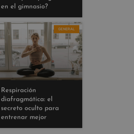
en el gimnasio?
GENERAL
Respiración
diafragmática: el
secreto oculto para
entrenar mejor