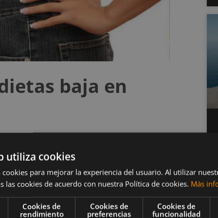
 dietas baja en
tos es limitar el consumo de alimentos que
b utiliza cookies
no, cuya principal función en el organismo es
 cookies para mejorar la experiencia del usuario. Al utilizar nuest
 las actividades diarias. Sin embargo, algunas
s las cookies de acuerdo con nuestra Política de cookies.
Más inf
rque en muchas investigaciones los relacionan con
Cookies de
Cookies de
Cookies de
rendimiento
preferencias
funcionalidad