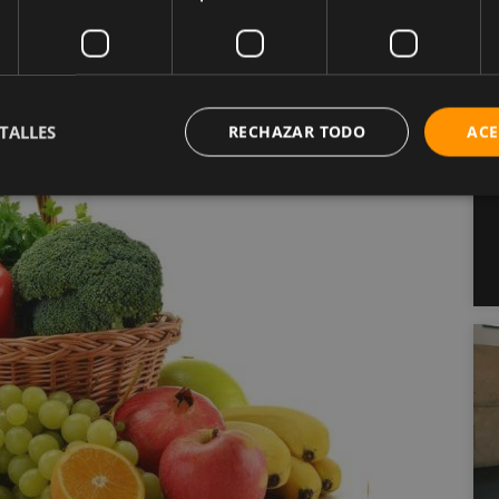
tir principalmente el consumo de alimentos no
erduras y frutas. A su vez, prohíbe la ingesta de
TALLES
RECHAZAR TODO
ACE