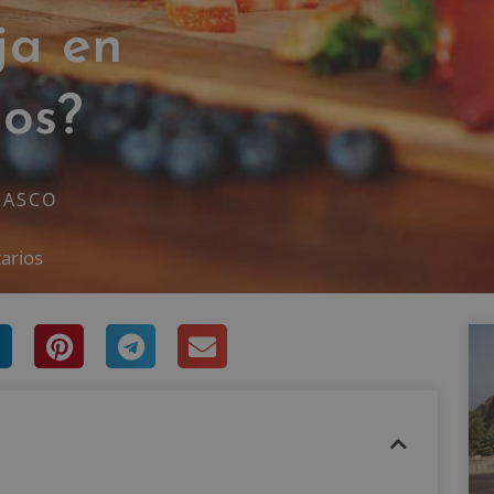
ja en
tos?
RASCO
arios