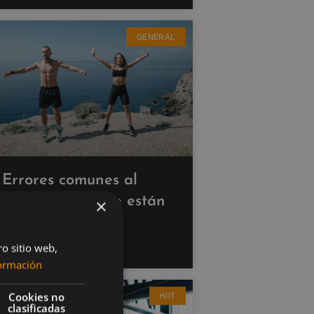
GENERAL
Errores comunes al
hacer cardio que están
×
saboteando tus
resultados
ro sitio web,
ormación
Cookies no
HIIT
clasificadas