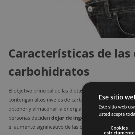
Características de las
carbohidratos
El objetivo principal de las dietas bajas en carbohidra
Ese sitio we
contengan altos niveles de carbono, hidrógeno y oxige
Este sitio web usa
obtener y almacenar la energía necesaria para realizar
usted acepta toda
personas deciden
dejar de ingerir carbohidratos
po
el aumento significativo de las calorías.
Cookies
estrictamente