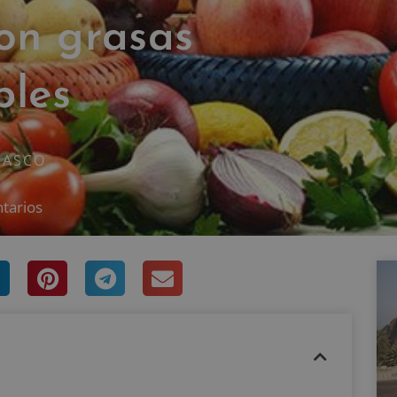
on grasas
bles
RASCO
tarios