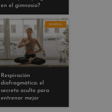
en el gimnasio?
GENERAL
Respiración
diafragmática: el
secreto oculto para
entrenar mejor