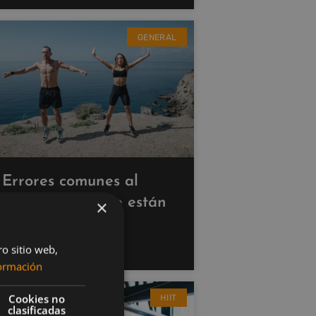
GENERAL
Errores comunes al
hacer cardio que están
×
saboteando tus
resultados
ro sitio web,
ormación
Cookies no
HIIT
clasificadas