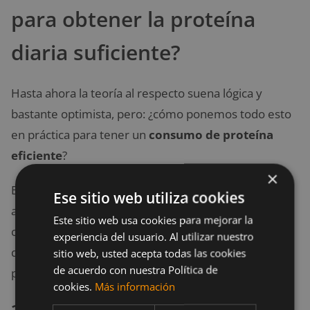
para obtener la proteína
diaria suficiente?
Hasta ahora la teoría al respecto suena lógica y
bastante optimista, pero: ¿cómo ponemos todo esto
en práctica para tener un
consumo de proteína
eficiente
?
×
Bien vale la pena empezar a hablar de algunos
Ese sitio web utiliza cookies
alimentos, que por su naturaleza y distribución
Este sitio web usa cookies para mejorar la
cumplen fácilmente con las necesidades de proteína
experiencia del usuario. Al utilizar nuestro
del cuerpo. Cualquiera de estos ejemplos que
sitio web, usted acepta todas las cookies
de acuerdo con nuestra Política de
ponemos aportan
entre 20 y 30 g de proteína
:
cookies.
Más información