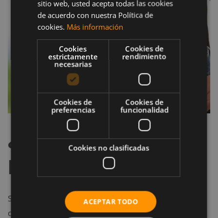
sitio web, usted acepta todas las cookies
de acuerdo con nuestra Política de
cookies.
Más información
Cookies
Cookies de
estrictamente
rendimiento
necesarias
Cookies de
Cookies de
preferencias
funcionalidad
¿Qué peligro tienen
Cookies no clasificadas
las dietas detox?
Si las calorías que consumimos son insuficientes
ACEPTAR TODO
durante mucho tiempo, finalmente perderemos