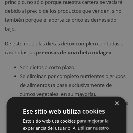
principio, no sólo porque nuestra cartera se vaciará
debido al precio de los productos que venden, sino
también porque el aporte calórico es demasiado
bajo.
De este modo las dietas detox cumplen con todas o
casi todas las
premisas de una dieta milagro
:
Son dietas a corto plazo.
Se eliminan por completo nutrientes o grupos
de alimentos (a base exclusivamente de
zumos vegetales, en su mayoría).
×
Prometen una pérdida de peso rápida, muchas
Ese sitio web utiliza cookies
veces teniendo que comprar un suplemento
concreto (batidos, pastillas…).
Este sitio web usa cookies para mejorar la
experiencia del usuario. Al utilizar nuestro