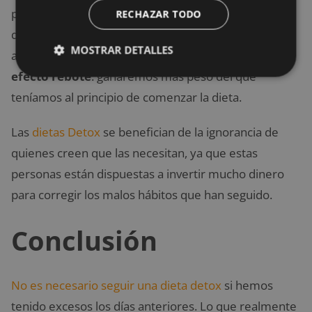
parte de nuestra masa muscular. Si esto ocurre,
RECHAZAR TODO
quemaremos menos calorías al retomar nuestra
MOSTRAR DETALLES
alimentación habitual. Por tanto sufriremos un
efecto rebote
: ganaremos más peso del que
teníamos al principio de comenzar la dieta.
Las
dietas Detox
se benefician de la ignorancia de
quienes creen que las necesitan, ya que estas
personas están dispuestas a invertir mucho dinero
para corregir los malos hábitos que han seguido.
Conclusión
No es necesario seguir una dieta detox
si hemos
tenido excesos los días anteriores. Lo que realmente