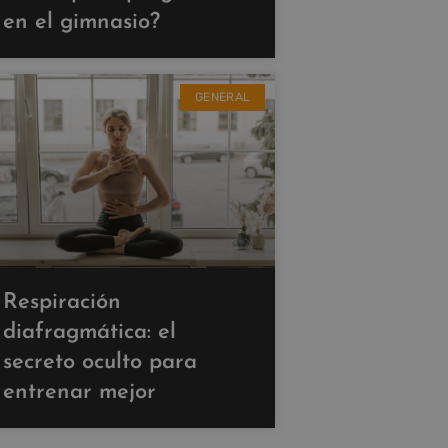
en el gimnasio?
GENERAL
Respiración
diafragmática: el
secreto oculto para
entrenar mejor