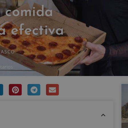
 comida
 efectiva
RASCO
tarios