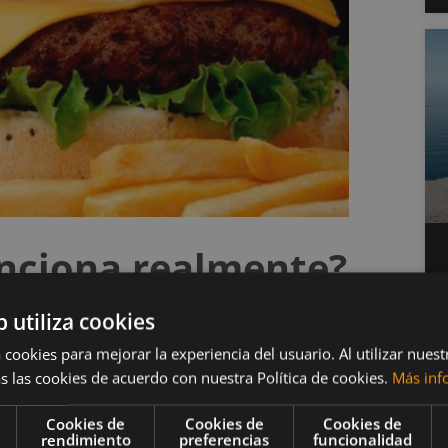
nciona realmente?
b utiliza cookies
espués de varios días de consumir menos calorías
 cookies para mejorar la experiencia del usuario. Al utilizar nuest
acelerar tu metabolismo
mientras te abasteces
s las cookies de acuerdo con nuestra Política de cookies.
Más inf
Cookies de
Cookies de
Cookies de
rendimiento
preferencias
funcionalidad
 saludables como, galletas, pizza, cerveza, y