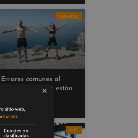
GENERAL
Errores comunes al
hacer cardio que están
×
saboteando tus
resultados
ro sitio web,
ormación
Cookies no
HIIT
clasificadas