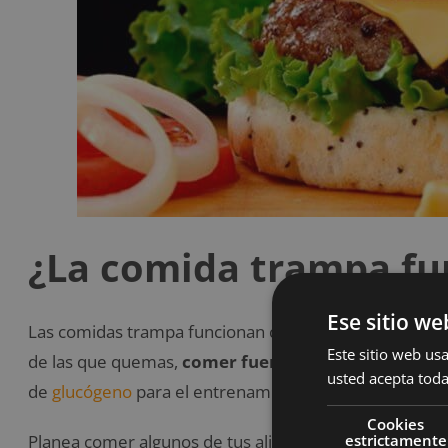
¿La comida trampa fu
Ese sitio we
Las comidas trampa funcionan cuando se planifican. D
Este sitio web usa
de las que quemas,
comer fuera de la dieta puede 
usted acepta toda
de
glucógeno
para el entrenamiento del día siguiente.
Cookies
estrictamente
Planea comer algunos de tus alimentos favoritos menos