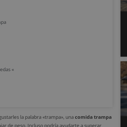
mpa
uedas «
gustarles la palabra «trampa», una
comida trampa
jar de peso. Incluso podría ayudarte a superar