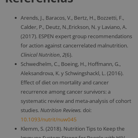
Arends, J., Baracos, V., Bertz, H., Bozzetti, F.,
Calder, P., Deutz, N.,Erickson, N. y Laviano, A.
(2017). ESPEN expert group recommendations
for action against cancerrelated malnutrition.
Clinical Nutrition
,
2
(6).
Schwedhelm, C., Boeing, H., Hoffmann, G.,
Aleksandrova, K. y Schwingshackl, L. (2016).
Effect of diet on mortality and cancer
recurrence among cancer survivors: a
systematic review and meta-analysis of cohort
studies.
Nutrition Reviews.
doi:
10.1093/nutrit/nuw045
Klemm, S. (2018). Nutrition Tips to Keep the
Immune System Strong for People with HIV-