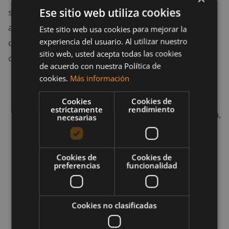
Ese sitio web utiliza cookies
secundarios por el tratamiento, lo cual dificulta la
absorción de nutrientes, existen muchas estrategias
Este sitio web usa cookies para mejorar la
experiencia del usuario. Al utilizar nuestro
que te pueden ayudar a superar estos problemas,
sitio web, usted acepta todas las cookies
como las siguientes:
de acuerdo con nuestra Política de
cookies.
Más información
Prueba comidas o refrigerios más pequeños:
el Instituto Nacional del Cáncer recomienda
Cookies
Cookies de
estrictamente
rendimiento
comer varias comidas pequeñas durante el día,
necesarias
en lugar de intentar consumir comidas
grandes. De forma alternativa, consume 3
Cookies de
Cookies de
comidas diarias en el tamaño que puedas
preferencias
funcionalidad
tolerar, y agrega un batido de yogur o un
suplemento nutricional líquido.
Cookies no clasificadas
Incluye alimentos ricos en proteínas en todas
las comidas y en la mayoría de los
refrigerios
;