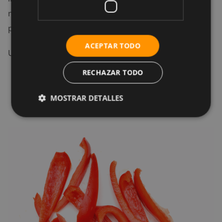
menudo se ve comprometido en personas con
problemas renales.
ACEPTAR TODO
Un pequeño pimiento rojo (74 gramos) contiene:
RECHAZAR TODO
Sodio: 3 mg.
Potasio: 156 mg.
MOSTRAR DETALLES
Fósforo: 19 mg.