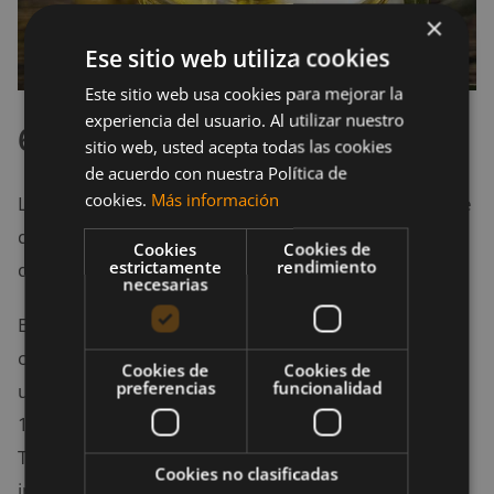
×
Ese sitio web utiliza cookies
Este sitio web usa cookies para mejorar la
experiencia del usuario. Al utilizar nuestro
6. Pimientos
sitio web, usted acepta todas las cookies
de acuerdo con nuestra Política de
cookies.
Más información
Los pimientos contienen una cantidad impresionante
de nutrientes, pero
son bajos en potasio
, a
Cookies
Cookies de
estrictamente
rendimiento
diferencia de muchos otros vegetales.
necesarias
Estos pimientos de colores brillantes están cargados
con la poderosa vitamina antioxidante C. De hecho,
Cookies de
Cookies de
preferencias
funcionalidad
un pequeño pimiento rojo (74 gramos) contiene el
158% de la
ingesta recomendada de vitamina C
.
También están cargados de
vitamina A
, un nutriente
Cookies no clasificadas
importante para el sistema inmunitario, que a