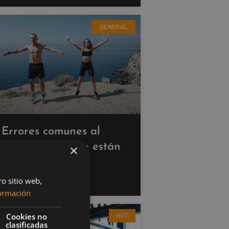
GENERAL
Errores comunes al
hacer cardio que están
×
saboteando tus
resultados
ro sitio web,
ormación
Cookies no
HIIT
clasificadas