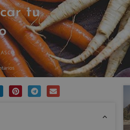
car tu
o
RASCO
tarios