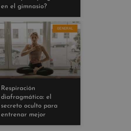
en el gimnasio?
GENERAL
Respiración
diafragmática: el
secreto oculto para
entrenar mejor