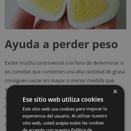
Ayuda a perder peso
Existe mucha controversia a la hora de determinar si
las comidas que contienen una alta cantidad de grasa
consiguen saciar en mayor o menor medida que
aquellas que contienen gran cantidad de
×
carbohidratos. En gran parte es debido a que, para
Ese sitio web utiliza cookies
realizar un estudio, deben llevarse a cabo en
Este sitio web usa cookies para mejorar la
condiciones de «laboratorio» o idílicas, y pequeños
experiencia del usuario. Al utilizar nuestro
sitio web, usted acepta todas las cookies
cambios en dichas condiciones ha llevado a
de acuerdo con nuestra Política de