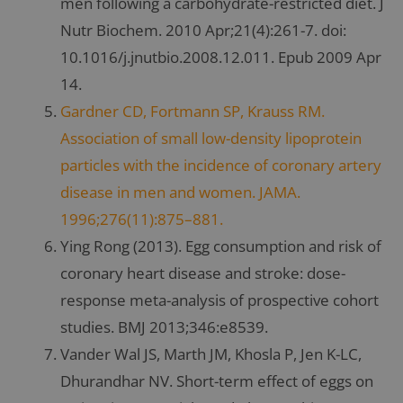
men following a carbohydrate-restricted diet. J
Nutr Biochem. 2010 Apr;21(4):261-7. doi:
10.1016/j.jnutbio.2008.12.011. Epub 2009 Apr
14.
Gardner CD, Fortmann SP, Krauss RM.
Association of small low-density lipoprotein
particles with the incidence of coronary artery
disease in men and women. JAMA.
1996;276(11):875–881.
Ying Rong (2013). Egg consumption and risk of
coronary heart disease and stroke: dose-
response meta-analysis of prospective cohort
studies. BMJ 2013;346:e8539.
Vander Wal JS, Marth JM, Khosla P, Jen K-LC,
Dhurandhar NV. Short-term effect of eggs on