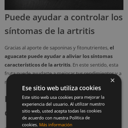
Puede ayudar a controlar los
síntomas de la artritis
Gracias al aporte de saponinas y fitonutrientes,
el
aguacate puede ayudar a aliviar los síntomas
característicos de la artritis
. En este sentido, esta
fruta puede ayudarte a mejorar tus rendimientos y a
×
reducir las molestias de esta enfermedad.
Ese sitio web utiliza cookies
Puede ayudar a reducir la
Este sitio web usa cookies para mejorar la
experiencia del usuario. Al utilizar nuestro
depresión
sitio web, usted acepta todas las cookies
de acuerdo con nuestra Política de
cookies.
Más información