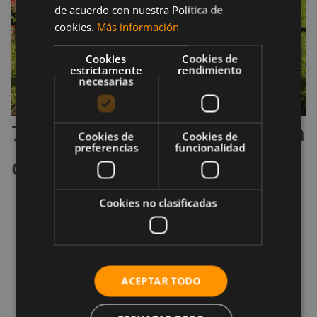
de acuerdo con nuestra Política de
cookies.
Más información
Cookies
Cookies de
estrictamente
rendimiento
necesarias
7. Plank lateral con elevación
Cookies de
Cookies de
preferencias
funcionalidad
de pierna
Cookies no clasificadas
Coloca la banda alrededor de tus tobillos y
colócate en una posición de plank lateral,
descansando sobre tu antebrazo inferior.
Puedes apilar los pies uno encima del otro o
ACEPTAR TODO
escalonar uno al frente para obtener más
apoyo.