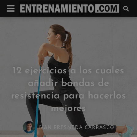
12 ejercicios a los cuales
añadir bandas de
resistencia para hacerlos
mejores
IVAN FRESNEDA CARRASCO