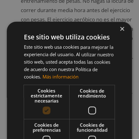
entrenamiento de pesas. No hagas la locura de
correr durante media hora antes del ejercicio
con pesas. El ejercicio aeróbico no es el mayor
×
pilar en épocas de volumen o de definición (sin
Ese sitio web utiliza cookies
quitarle la importancia que tiene), por tanto no
entorpezcas tu entrenamiento de pesas con
Este sitio web usa cookies para mejorar la
experiencia del usuario. Al utilizar nuestro
un ejercicio aeróbico a destiempo o a disgusto.
sitio web, usted acepta todas las cookies
Y por último
no te obsesiones
, es importante
de acuerdo con nuestra Política de
para mantener la motivación. Haz lo que
cookies.
Más información
tengas que hacer durante el día. Tu única
Cookies
Cookies de
obligación fuera del gimnasio será la de comer
estrictamente
rendimiento
necesarias
bien; la única. Realiza tus actividades diarias,
ponlo todo en tu trabajo o dedícale un buen
tiempo de estudio a esas asignaturas o esos
Cookies de
Cookies de
preferencias
funcionalidad
exámenes que más te preocupen. A veces el