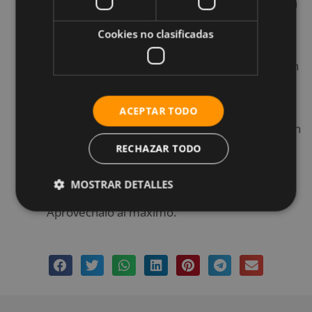
motivo por el que muchas personas pierden la
motivación con el gimnasio es ante la ausencia
Cookies no clasificadas
de actividades durante el día. Mantenerse
activo es la clave. Ya no es excusa que estés en
el paro; puedes leer, escribir, lo que te
apetezca. Cuando hayas tenido tu tiempo de
ACEPTAR TODO
estrés, cogerás tu entrenamiento de pesas con
más ganas y mantendrás tu motivación intacta
RECHAZAR TODO
porque recuerda: tu tiempo de libertad te
MOSTRAR DETALLES
llegará a la hora de mover los hierros.
Aprovéchalo al máximo.