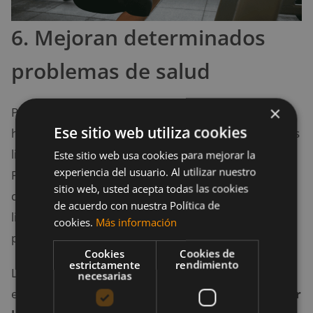
6. Mejoran determinados
problemas de salud
×
Para los que no conocen mucho sobre el tema, los
Ese sitio web utiliza cookies
huesos se mantienen unidos por los ligamentos, y los
ligamentos a su vez unen los músculos a los huesos.
Este sitio web usa cookies para mejorar la
experiencia del usuario. Al utilizar nuestro
Por eso, a no ser que tengamos músculos fuertes
sitio web, usted acepta todas las cookies
que mantengan nuestros huesos en su lugar, los
de acuerdo con nuestra Política de
ligamentos pueden moverse y causar dolor
cookies.
Más información
posteriormente.
Cookies
Cookies de
estrictamente
rendimiento
Los ejercicios de sentadillas son los mejores para
necesarias
este problema, ya que permite al cuerpo
desarrollar