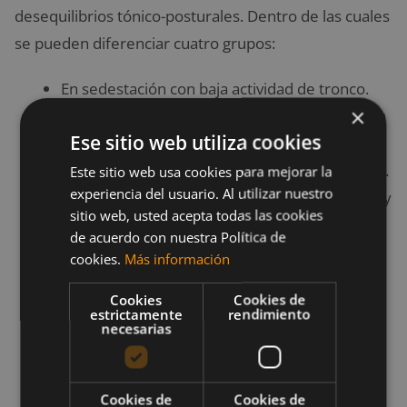
desequilibrios tónico-posturales. Dentro de las cuales
se pueden diferenciar cuatro grupos:
En sedestación con baja actividad de tronco.
×
(oficinistas, conductores, etc.).
Musculatura
Ese sitio web utiliza cookies
principalmente implicada: dorso-lumbar,
periescapular y extensores de cadera y rodilla.
Este sitio web usa cookies para mejorar la
experiencia del usuario. Al utilizar nuestro
En bipedestación con baja actividad de tronco y
sitio web, usted acepta todas las cookies
alto nivel de desplazamiento
(repartidores,
de acuerdo con nuestra Política de
carteros, etc.).
Musculatura principalmente
cookies.
Más información
implicada: abdominal y extensora de cadera.
Cookies
Cookies de
En bipedestación y con actividad importante
estrictamente
rendimiento
necesarias
(cargas medias- bajas) de grupos
musculares
(
peluqueros, limpiadores,
soldadores, etc).
Se debe asegurar el
Cookies de
Cookies de