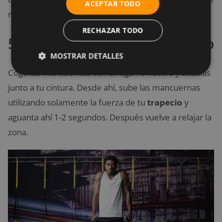
ACEPTAR TODO
no consecutivos.
RECHAZAR TODO
5. Encogimientos de trapecio
MOSTRAR DETALLES
Coge las mancuernas con un agarre neutro y sitúalas
junto a tu cintura. Desde ahí, sube las mancuernas
utilizando solamente la fuerza de tu
trapecio
y
aguanta ahí 1-2 segundos. Después vuelve a relajar la
zona.