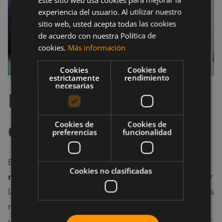
experiencia del usuario. Al utilizar nuestro
sitio web, usted acepta todas las cookies
de acuerdo con nuestra Política de
cookies.
Más información
Cookies
Cookies de
estrictamente
rendimiento
necesarias
Ejercicios para fuerza
del cuello
Cookies de
Cookies de
preferencias
funcionalidad
Estos ejercicios te ayudarán a generar nuevo
tejido
Cookies no clasificadas
muscular
en el cuello y como consecuencia a reducir
las molestias en la zona. Hazlos con unas mancuernas
muy ligeras (como máximo 2’5 kg) y 3 series de cada
uno de
8-12 repeticiones
al menos 3 días semanales