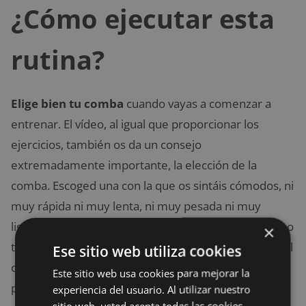
¿Cómo ejecutar esta
rutina?
Elige bien tu comba
cuando vayas a comenzar a
entrenar. El vídeo, al igual que proporcionar los
ejercicios, también os da un consejo
extremadamente importante, la elección de la
comba. Escoged una con la que os sintáis cómodos, ni
muy rápida ni muy lenta, ni muy pesada ni muy
ligera. Esto es importante, ya que si eliges una que no
×
te guste (o que se enrede sobre sí misma, como es el
Ese sitio web utiliza cookies
caso del vídeo) podéis acabar frustrados, y lo que es
Este sitio web usa cookies para mejorar la
peor, de mal humor.
experiencia del usuario. Al utilizar nuestro
sitio web, usted acepta todas las cookies