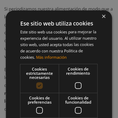
Si periodizamos nuestra alimentación de modo que a
×
lo largo de la semana planeamos ciertos días en los
Ese sitio web utiliza cookies
que nuestra dieta sea hipercalórica,
Este sitio web usa cookies para mejorar la
contrarrestaremos los efectos de la restricción
experiencia del usuario. Al utilizar nuestro
calórica. Esto puede hacerse por medio de
refeeds
sitio web, usted acepta todas las cookies
una o dos veces por semana, aunque este número
de acuerdo con nuestra Política de
variará en función de nuestra actividad física.
cookies.
Más información
Cookies
Cookies de
Esta estrategia conseguirá aumentar los niveles de
estrictamente
rendimiento
leptina, e indirectamente los de testosterona y resto
necesarias
de hormonas comentadas anteriormente. El
macronutriente que más impacto tiene sobre la
Cookies de
Cookies de
leptina
son los carbohidratos, por los que estos
preferencias
funcionalidad
deben ser la prioridad en los días de refeed.