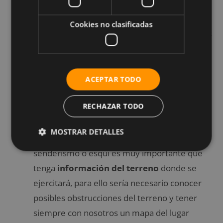
entrenamiento tanto en verano como en
invierno, porque de esta forma garantizas que
Cookies no clasificadas
tu cuerpo
mantenga los fluidos
y electrolitos
necesarios para su adecuado funcionamiento.
Evitar la lluvia y el viento. El cuerpo tiene
dificultades para
mantener la temperatura
ACEPTAR TODO
cuando está empapado:
el agua extrae el
RECHAZAR TODO
calor 25 veces más rápido que el aire por su
densidad.
MOSTRAR DETALLES
Conocer el terreno. si va a practicar
senderismo o esquí es muy importante que
tenga
información del terreno
donde se
ejercitará, para ello sería necesario conocer
posibles obstrucciones del terreno y tener
siempre con nosotros un mapa del lugar