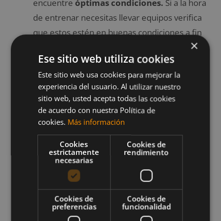
encuentre
óptimas condiciones.
Si a la hora
de entrenar necesitas llevar equipos verifica
que estos estén en buenas condiciones a fin
×
de evitar lesiones.
Ese sitio web utiliza cookies
Realizar un
calentamiento adecuado
. Los
Este sitio web usa cookies para mejorar la
expertos indican que 10 minutos de
experiencia del usuario. Al utilizar nuestro
precalentamiento son necesarios antes de
sitio web, usted acepta todas las cookies
ejercitarse para evitar lesiones, no obstante
de acuerdo con nuestra Política de
cuando se trata de climas fríos es importante
cookies.
Más información
aumentar el
precalentamiento como
Cookies
Cookies de
mínimo a 15 minutos
, debido a que los
estrictamente
rendimiento
necesarias
músculos del cuerpo tardan más tiempo en
prepararse para el ejercicio.
Beber suficiente agua.
Es importante
Cookies de
Cookies de
preferencias
funcionalidad
hidratarse antes, durante y después del