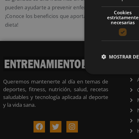
pueden ayudarte a prevenir enfermedades y a mejorar t
Cookies
¡Conoce los beneficios que aporta la granada si la inclu
estrictamente
necesarias
dieta!
MOSTRAR DE
CA
Queremos mantenerte al día en temas de
deportes, fitness, nutrición, salud, recetas
saludables y tecnología aplicada al deporte
y la vida sana.