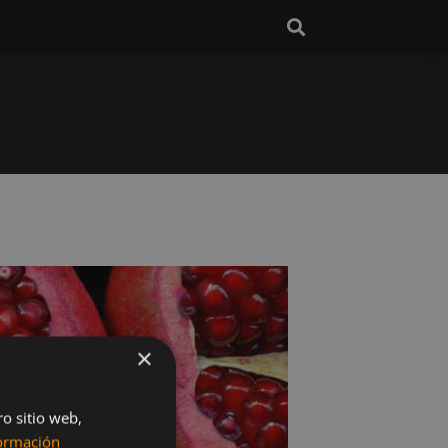
×
ro sitio web,
ormación