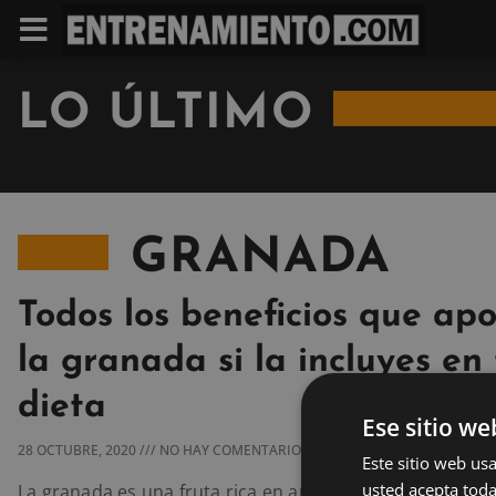
LO ÚLTIMO
GRANADA
Todos los beneficios que ap
la granada si la incluyes en
dieta
Ese sitio we
28 OCTUBRE, 2020
NO HAY COMENTARIOS
Este sitio web usa
usted acepta toda
La granada es una fruta rica en antioxidantes y nutrien