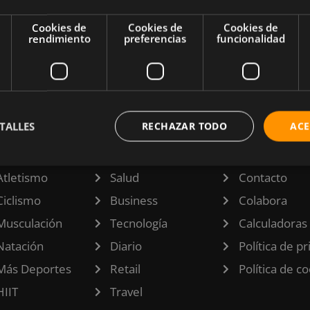
u salud.
Cookies de
Cookies de
Cookies de
yes en tu
rendimiento
preferencias
funcionalidad
TALLES
RECHAZAR TODO
ACE
TEGORÍAS
INFORMACI
Atletismo
Salud
Contacto
Ciclismo
Business
Colabora
Musculación
Tecnología
Calculadoras
Natación
Diario
Política de p
Más Deportes
Retail
Política de c
HIIT
Travel