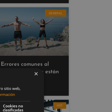
GENERAL
Errores comunes al
hacer cardio que están
×
saboteando tus
resultados
ro sitio web,
ormación
Cookies no
HIIT
clasificadas