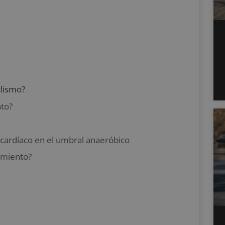
clismo?
to?
 cardíaco en el umbral anaeróbico
amiento?