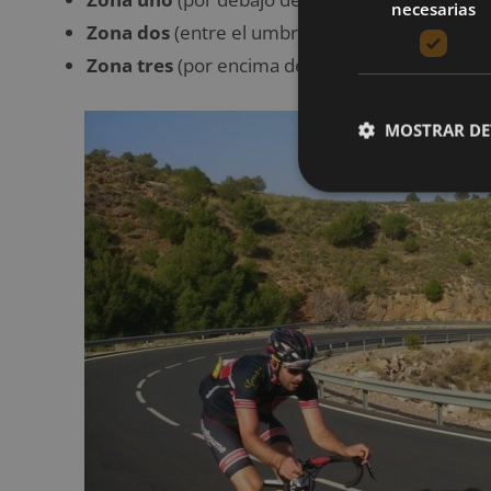
necesarias
Zona dos
(entre el umbral aeróbico y anaeróbi
Zona tres
(por encima del umbral anaeróbico)
MOSTRAR DE