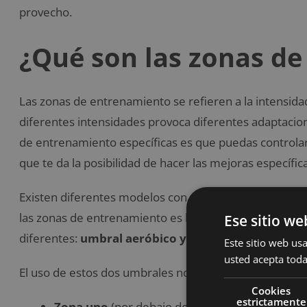
provecho.
¿Qué son las zonas d
Las zonas de entrenamiento se refieren a la intensida
diferentes intensidades provoca diferentes adaptaciones
de entrenamiento específicas es que puedas controlar y
que te da la posibilidad de hacer las mejoras específic
Existen diferentes modelos con respecto al número d
las zonas de entrenamiento es lo que nos referimos 
Ese sitio we
diferentes:
umbral aeróbico y anaeróbico
.
Este sitio web usa
usted acepta toda
El uso de estos dos umbrales nos da una estructura bá
Cookies
estrictamente
Zona uno
(por debajo del umbral aeróbico)