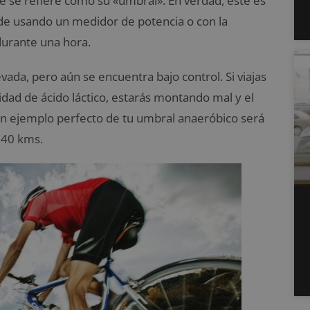
 se refiere como su «umbral». En verdad, éste es
ide usando un medidor de potencia o con la
urante una hora.
evada, pero aún se encuentra bajo control. Si viajas
ad de ácido láctico, estarás montando mal y el
 Un ejemplo perfecto de tu umbral anaeróbico será
 40 kms.