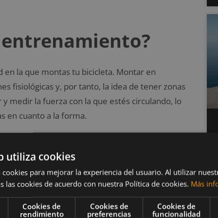
e entrenamiento?
d en la que montas tu bicicleta. Montar en
 fisiológicas y, por tanto, la idea de tener zonas
 medir la fuerza con la que estés circulando, lo
as en cuanto a la forma.
e zonas de entrenamiento, pero la base de todas
como umbral. En realidad, hay dos umbrales
b utiliza cookies
 cookies para mejorar la experiencia del usuario. Al utilizar nuest
s las cookies de acuerdo con nuestra Política de cookies.
Más inf
sica de 3 zonas:
Cookies de
Cookies de
Cookies de
rendimiento
preferencias
funcionalidad