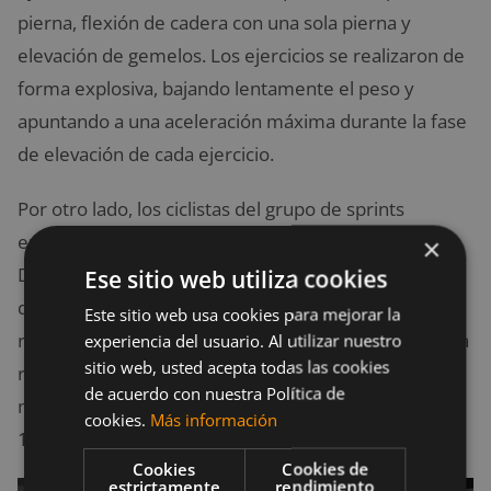
pierna, flexión de cadera con una sola pierna y
elevación de gemelos. Los ejercicios se realizaron de
forma explosiva, bajando lentamente el peso y
apuntando a una aceleración máxima durante la fase
de elevación de cada ejercicio.
Por otro lado, los ciclistas del grupo de sprints
entrenaron 2 veces por semana en una
WattBike
.
×
Después de realizar el calentamiento, comenzaron
Ese sitio web utiliza cookies
desde un punto muerto y permanecieron sentados,
Este sitio web usa cookies para mejorar la
realizando 3 series de sprints de 4 a 8 segundos en la
experiencia del usuario. Al utilizar nuestro
sitio web, usted acepta todas las cookies
resistencia establecida, para permitirles producir la
de acuerdo con nuestra Política de
mayor potencia posible a una cadencia máxima de
cookies.
Más información
120 rpm.
Cookies
Cookies de
estrictamente
rendimiento