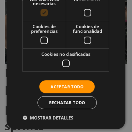
necesarias
Cookies de
Cookies de
preferencias
funcionalidad
Cookies no clasificadas
Efectividad de la
bicicleta estática
ACEPTAR TODO
RECHAZAR TODO
para mejorar en
MOSTRAR DETALLES
sprints