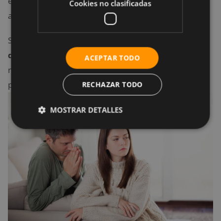
esperarían a que volvieran a pedirles disculpas
Cookies no clasificadas
aunque no tengan la razón.
Siempre debes tener en cuenta que una
persona
que maneja sus emociones de manera adecuada
ACEPTAR TODO
no va a preferir perder una amistad o una relación
por un problema que se puede solucionar.
RECHAZAR TODO
MOSTRAR DETALLES