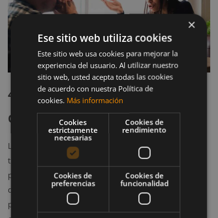
×
Ese sitio web utiliza cookies
Este sitio web usa cookies para mejorar la
experiencia del usuario. Al utilizar nuestro
sitio web, usted acepta todas las cookies
de acuerdo con nuestra Política de
4. Afronta tus problemas
cookies.
Más información
después de una discusión
Cookies
Cookies de
estrictamente
rendimiento
necesarias
Las personas que manejan bien sus emociones
tienen mucha claridad cuando les ocurre un
problema, tratando de resolver dicha situación
Cookies de
Cookies de
preferencias
funcionalidad
después de haber terminado mal. Por contra, las
personas que son emocionalmente inestables