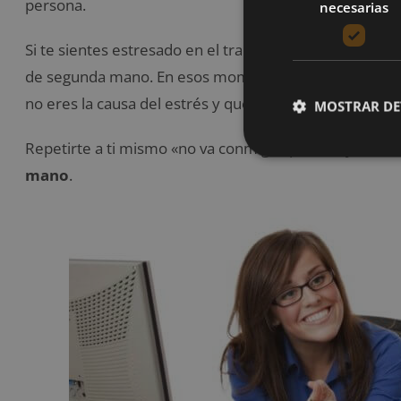
persona.
necesarias
Si te sientes estresado en el trabajo aunque tu vida l
de segunda mano. En esos momentos debes recordar q
no eres la causa del estrés y que la situación estresant
MOSTRAR DE
Repetirte a ti mismo «no va conmigo» puede ayudarte
mano
.