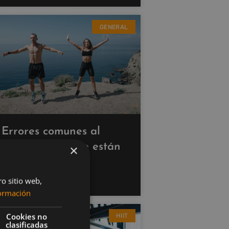
GENERAL
Errores comunes al
hacer cardio que están
×
saboteando tus
resultados
ro sitio web,
ormación
Cookies no
HIIT
clasificadas