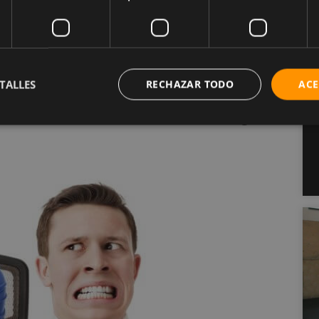
aboral esté en orden, estás experimentando estrés
ue es estrés no tiene nada que ver contigo, que
e no te afecta.
TALLES
RECHAZAR TODO
ACE
 a
aumentar tu inmunidad al estrés de segunda