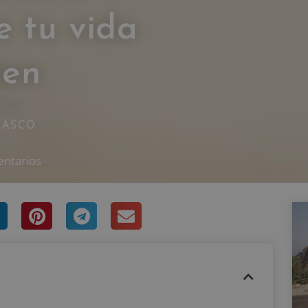
e tu vida
ien
RASCO
entarios