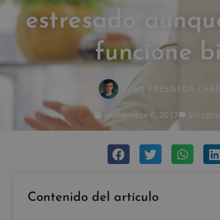
estresado aunqu
funcione b
IVAN FRESNEDA CAR
septiembre 6, 2017
Sin com
Contenido del artículo