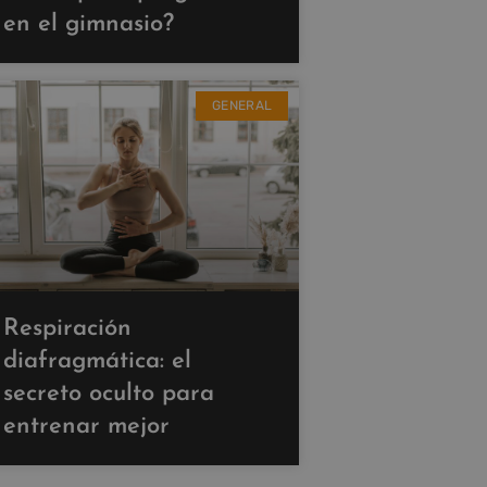
en el gimnasio?
GENERAL
Respiración
diafragmática: el
secreto oculto para
entrenar mejor