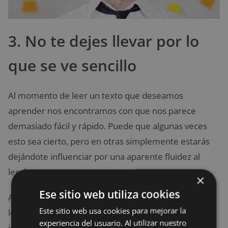
3. No te dejes llevar por lo
que se ve sencillo
Al momento de leer un texto que deseamos
aprender nos encontramos con que nos parece
demasiado fácil y rápido. Puede que algunas veces
esto sea cierto, pero en otras simplemente estarás
dejándote influenciar por una aparente fluidez al
leerlo.
×
Ese sitio web utiliza cookies
Aunque esto es algo bueno, claramente este tipo de
Este sitio web usa cookies para mejorar la
lecturas rápidas no serán lo mejor cuando luego
experiencia del usuario. Al utilizar nuestro
intentes recordar la información. Es posible que