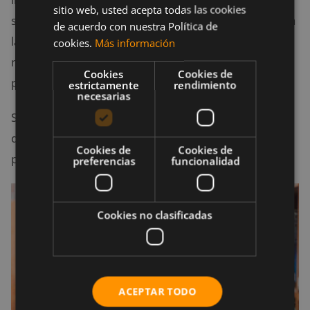
sitio web, usted acepta todas las cookies
sientas que ha quedado grabada en tu memoria toda
de acuerdo con nuestra Política de
la información. y que ya puedes iniciar con algo
cookies.
Más información
nuevo, pero primero asegura el recuerdo
Cookies
Cookies de
preguntándote a ti mismo una parte de lo que leías.
estrictamente
rendimiento
necesarias
Si te cuesta mantener presentes estos datos quiere
decir que lo mejor es que vuelvas a leer el texto y
Cookies de
Cookies de
prestarle un poco más de atención al proceso.
preferencias
funcionalidad
Cookies no clasificadas
ACEPTAR TODO