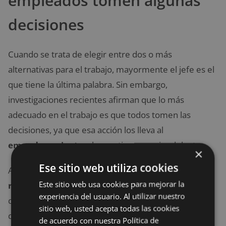
empleados tomen algunas
decisiones
Cuando se trata de elegir entre dos o más
alternativas para el trabajo, mayormente el jefe es el
que tiene la última palabra. Sin embargo,
investigaciones recientes afirman que lo más
adecuado en el trabajo es que todos tomen las
decisiones, ya que esa acción los lleva al
empoderamiento
y los motiva a seguir adelante.
×
Ese sitio web utiliza cookies
Al respecto, la investigación de Dulski sugiere como
Este sitio web usa cookies para mejorar la
regla principal para motivar al equipo de trabajo
experiencia del usuario. Al utilizar nuestro
que los empleados puedan tomar el 90 % de las
sitio web, usted acepta todas las cookies
decisiones requeridas en el cargo que desempeñan,
de acuerdo con nuestra Política de