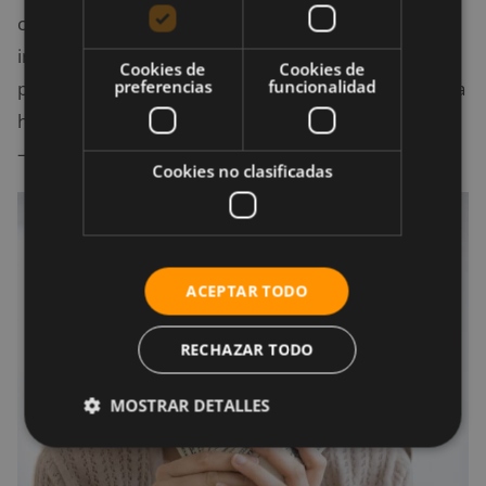
cómoda, desde programas auspiciados por
instituciones privadas o públicas hasta una iniciativa
Cookies de
Cookies de
preferencias
funcionalidad
personal. Sea cual sea tu caso, no lo dejes para última
hora. Aunque parece lejano, el retiro debe planearse
—y ahorrarse— con suficiente antelación.
Cookies no clasificadas
ACEPTAR TODO
RECHAZAR TODO
MOSTRAR DETALLES