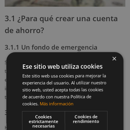
3.1 ¿Para qué crear una cuenta
de ahorro?
3.1.1 Un fondo de emergencia
×
Si algo llega a sucederte a ti, a los tuyos o a alguno de
Ese sitio web utiliza cookies
tus bienes, siempre debes contar con un fondo de
Este sitio web usa cookies para mejorar la
emergencia para encarar esa situación. Los gastos
experiencia del usuario. Al utilizar nuestro
inesperados están a la orden del día. Que no te
sitio web, usted acepta todas las cookies
de acuerdo con nuestra Política de
tomen desprevenido.
cookies.
Más información
3.1.2 La esperada jubilación
Cookies
Cookies de
estrictamente
rendimiento
necesarias
Hay muchas formas de asegurarse una vejez